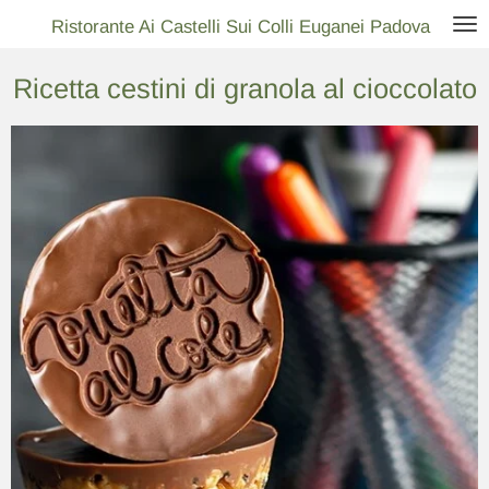
Vai
Ristorante Ai Castelli Sui Colli Euganei Padova
al
Ricetta cestini di granola al cioccolato
contenuto
principale