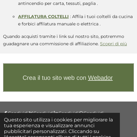
antincendio per carta, tessuti, paglia
.
AFFILATURA COLTELLI
: Affila i tuoi coltelli da cucina
e forbici affilatura manuale o elettrica
.
Quando acquisti tramite i link sul nostro sito, potremmo
guadagnare una commissione di affiliazione.
Scopri di più
Crea il tuo sito web con
Webador
Condividi
Condividi
Condividi
Condividi
Questo sito utilizza i cookies per migliorare la
tua esperienza e visualizzare annunci
pubblicitari personalizzati. Cliccando su
F
"Accetta" acconsenti all'uso di tutti i cookies.