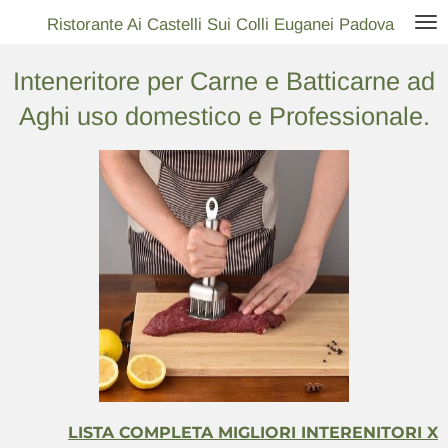
Vai
Ristorante Ai Castelli Sui Colli Euganei Padova
al
Inteneritore per Carne e Batticarne ad
contenuto
principale
Aghi uso domestico e Professionale.
LISTA COMPLETA MIGLIORI INTERENITORI X