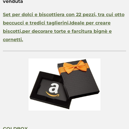
venduta
Set per dolci e biscottiera con 22 pezzi, tra cui otto
beccucci e tredici taglierini,Ideale per creare
biscotti,per decorare torte e farcitura bignè e
cornetti.
GOLDBOX