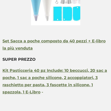
Set Sacca a poche composto da 40 pezzi + E-libro
la più venduta
SUPER PREZZO
Kit Pasticceria 40 pz Include: 10 beccucci, 20 sac a
poche, 1 sac a poche silicone, 2 accoppiatori, 3
raschietto per pasta, 3 fascette in silicone, 1
spazzola, 1 E-Libro
-