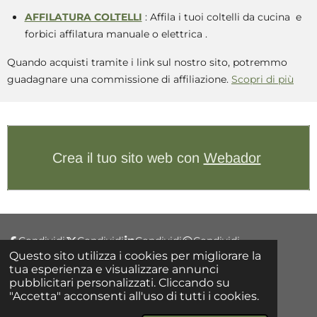
AFFILATURA COLTELLI
: Affila i tuoi coltelli da cucina e
forbici affilatura manuale o elettrica .
Quando acquisti tramite i link sul nostro sito, potremmo
guadagnare una commissione di affiliazione.
Scopri di più
Crea il tuo sito web con
Webador
Condividi
Condividi
Condividi
Condividi
Questo sito utilizza i cookies per migliorare la
tua esperienza e visualizzare annunci
pubblicitari personalizzati. Cliccando su
F
"Accetta" acconsenti all'uso di tutti i cookies.
a
© 2025 - 2026 Ristorante Ai Castelli
c