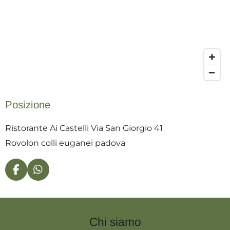
Posizione
Ristorante Ai Castelli Via San Giorgio 41
Rovolon colli euganei padova
F
W
a
h
c
a
e
t
b
s
Chi siamo
o
A