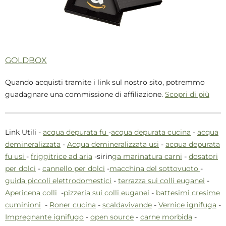
GOLDBOX
Quando acquisti tramite i link sul nostro sito, potremmo
guadagnare una commissione di affiliazione.
Scopri di più
Link Utili -
acqua depurata fu
-
acqua depurata cucina
-
acqua
demineralizzata
-
Acqua demineralizzata usi
-
acqua depurata
fu usi
-
friggitrice ad aria
-sirin
ga marinatura carni
-
dosatori
per dolci
-
cannello per dolci
-
macchina del sottovuoto
-
guida piccoli elettrodomestici
-
terrazza sui colli euganei
-
Apericena colli
-
pizzeria sui colli euganei
-
battesimi cresime
cuminioni
-
Roner cucina
-
scaldavivande
-
Vernice ignifuga
-
Impregnante ignifugo
-
open source
-
carne morbida
-