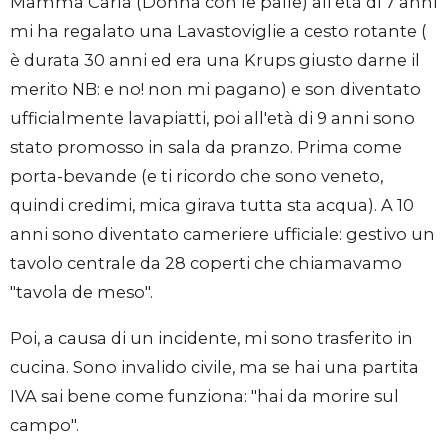
Mamma Carla (Donna con le palle) all'età di 7 anni
mi ha regalato una Lavastoviglie a cesto rotante (
è durata 30 anni ed era una Krups giusto darne il
merito NB: e no! non mi pagano) e son diventato
ufficialmente lavapiatti, poi all'età di 9 anni sono
stato promosso in sala da pranzo. Prima come
porta-bevande (e ti ricordo che sono veneto,
quindi credimi, mica girava tutta sta acqua). A 10
anni sono diventato cameriere ufficiale: gestivo un
tavolo centrale da 28 coperti che chiamavamo
"tavola de meso".
Poi, a causa di un incidente, mi sono trasferito in
cucina. Sono invalido civile, ma se hai una partita
IVA sai bene come funziona: "hai da morire sul
campo".