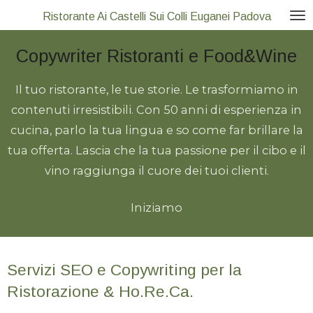
Vai
Ristorante Ai Castelli Sui Colli Euganei Padova
al
Copywriter Ristoranti e Food&Wine
contenuto
principale
Il tuo ristorante, le tue storie. Le trasformiamo in
contenuti irresistibili. Con 50 anni di esperienza in
cucina, parlo la tua lingua e so come far brillare la
tua offerta. Lascia che la tua passione per il cibo e il
vino raggiunga il cuore dei tuoi clienti.
Iniziamo
Servizi SEO e Copywriting per la
Ristorazione & Ho.Re.Ca.