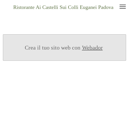
Vai
Ristorante Ai Castelli Sui Colli Euganei Padova
al
contenuto
principale
Crea il tuo sito web con
Webador