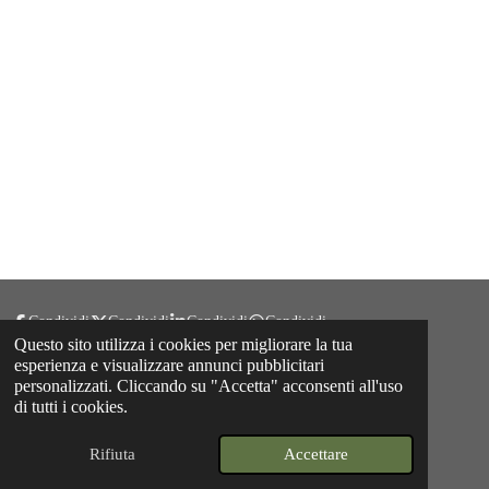
Condividi
Condividi
Condividi
Condividi
Questo sito utilizza i cookies per migliorare la tua
esperienza e visualizzare annunci pubblicitari
personalizzati. Cliccando su "Accetta" acconsenti all'uso
F
di tutti i cookies.
a
© 2025 - 2026 Ristorante Ai Castelli
c
e
Fornito da
Webador
Rifiuta
Accettare
b