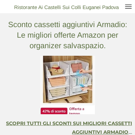
Vai
Ristorante Ai Castelli Sui Colli Euganei Padova
al
Sconto cassetti aggiuntivi Armadio:
contenuto
principale
Le migliori offerte Amazon per
organizer salvaspazio.
SCOPRI TUTTI GLI SCONTI SUI MIGLIORI CASSETTI
AGGIUNTIVI ARMADIO
....