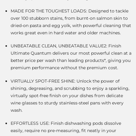
MADE FOR THE TOUGHEST LOADS: Designed to tackle
over 100 stubborn stains, from burnt-on salmon skin to
dried-on pasta and egg yolk, with powerful cleaning that
works great even in hard water and older machines.
UNBEATABLE CLEAN, UNBEATABLE VALUE2: Finish
Ultimate Quantum delivers our most powerful clean at a
better price per wash than leading products*, giving you
premium performance without the premium cost.
VIRTUALLY SPOT-FREE SHINE: Unlock the power of
shining, degreasing, and scrubbing to enjoy a sparkling,
virtually spot-free finish on your dishes from delicate
wine glasses to sturdy stainless-steel pans with every
wash.
EFFORTLESS USE: Finish dishwashing pods dissolve
easily, require no pre-measuring, fit neatly in your