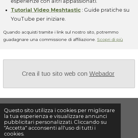
esperienze con altri appassionati.
Tutorial Video Meshtastic
: Guide pratiche su
YouTube per iniziare.
Quando acquisti tramite i link sul nostro sito, potremmo
guadagnare una commissione di affiliazione.
Scopri di più
Crea il tuo sito web con
Webador
Condividi
Condividi
Condividi
Condividi
Questo sito utilizza i cookies per migliorare
la tua esperienza e visualizzare annunci
pubblicitari personalizzati. Cliccando su
"Accetta" acconsenti all'uso di tutti i
F
cookies.
a
© 2025 - 2026 Ristorante Ai Castelli