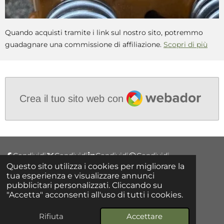
Quando acquisti tramite i link sul nostro sito, potremmo
guadagnare una commissione di affiliazione.
Scopri di più
Webador
Crea il tuo sito web con
Condividi
Condividi
Condividi
Condividi
Questo sito utilizza i cookies per migliorare la
tua esperienza e visualizzare annunci
pubblicitari personalizzati. Cliccando su
F
"Accetta" acconsenti all'uso di tutti i cookies.
a
© 2025 - 2026 Ristorante Ai Castelli
c
e
Fornito da
Webador
Rifiuta
Accettare