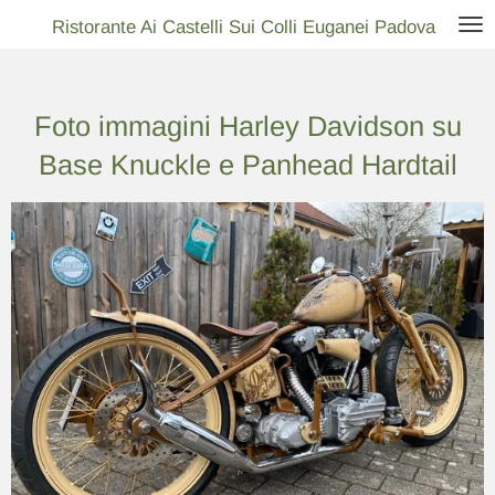
Vai
Ristorante Ai Castelli Sui Colli Euganei Padova
al
contenuto
Foto immagini Harley Davidson su
principale
Base Knuckle e Panhead Hardtail